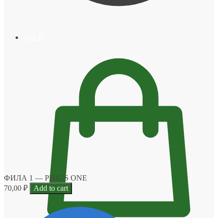
0,00
₽
ФИЛА 1 — PHIL’S ONE
70,00
₽
Add to cart