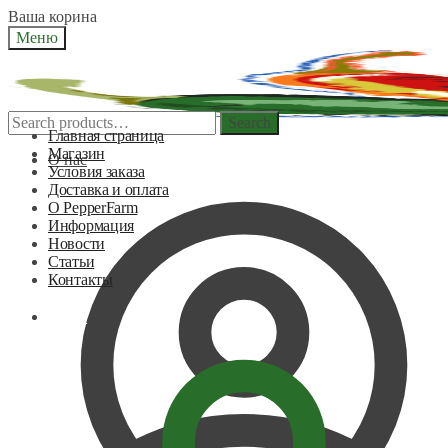
Skip
Skip
Ваша корина
to
to
Меню
navigation
content
Search
Search
Главная страница
for:
Магазин
О нас
Условия заказа
Доставка и оплата
О PepperFarm
Информация
Новости
Статьи
Контакты
0,00
₽