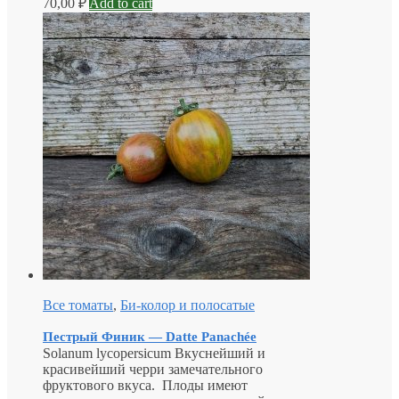
70,00
₽
Add to cart
Все томаты
,
Би-колор и полосатые
Пестрый Финик — Datte Panachée
Solanum lycopersicum Вкуснейший и
красивейший черри замечательного
фруктового вкуса. Плоды имеют