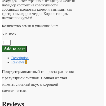
«Voyage». Этот странно выглядящий желтый
помидор состоит из совокупности
сросшихся плодовых камер и выглядит как
гроздь помидоров черри. Короче говоря,
настоящий курьёз!
Количество семян в упаковке 5 шт.
5 in stock
ФИЛА
1
Add to cart
-
PHIL’S
Description
ONE
Reviews
0
quantity
Полудетерминантный тип роста растения
с регулярной листвой. Сочная желтая
мякоть, сильный вкус с хорошей
кислотностью.
Reviews