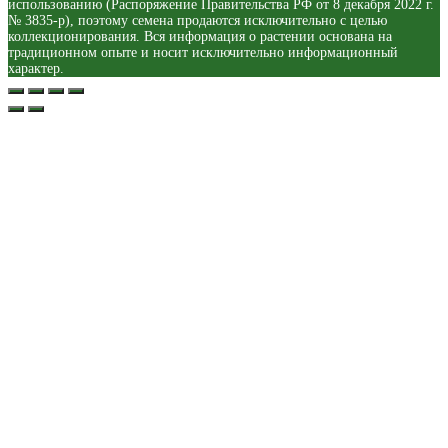
использованию (Распоряжение Правительства РФ от 8 декабря 2022 г.
№ 3835-р), поэтому семена продаются исключительно с целью
коллекционирования. Вся информация о растении основана на
традиционном опыте и носит исключительно информационный
характер.