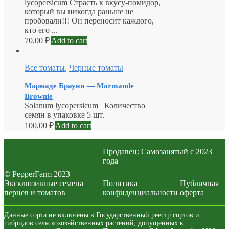
lycopersicum Страсть к вкусу-помидор,
который вы никогда раньше не
пробовали!!! Он переносит каждого,
кто его ...
70,00
₽
Add to cart
Все томаты
,
Черные томаты
Мармаде Брауни — Marmande
Brownie
Solanum lycopersicum Количество
семян в упаковке 5 шт.
100,00
₽
Add to cart
Продавец: Самозанятый с 2023
года
© PepperFarm 2023
Эксклюзивные семена
Политика
Публичная
перцев и томатов
конфиденциальности
оферта
Данные сорта не включёны в Государственный реестр сортов и
гибридов сельскохозяйственных растений, допущенных к