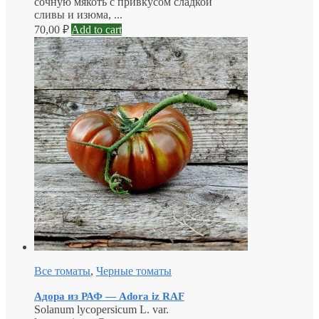
сочную мякоть с привкусом сладкой
сливы и изюма, ...
70,00
₽
Add to cart
Все томаты
,
Черные томаты
Адора из РАФ — Adora iz RAF
Solanum lycopersicum L. var.