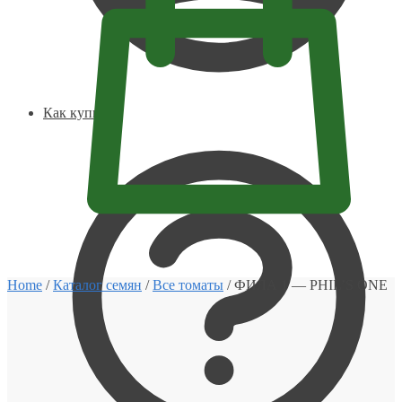
Как купить
0
Home
/
Каталог семян
/
Все томаты
/
ФИЛА 1 — PHIL’S ONE